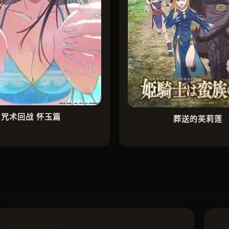
咒术回战 怀玉篇
葬送的芙莉莲
2023 · 热血
2023 · 奇幻
古装 · 短剧