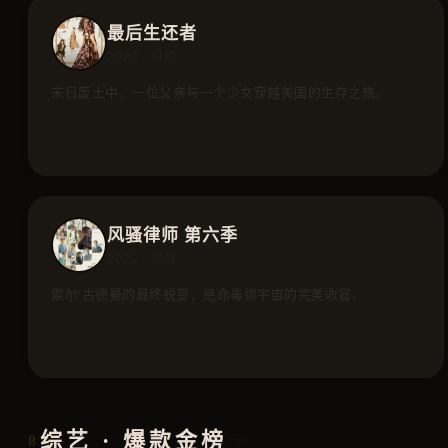
最后生还者
2023 · 科幻
末日废土中，一位父亲与一个少女穿越美国的生存之旅。
⭐ 9.6
科幻
风骚律师 第六季
2022 · 犯罪
索尔·古德曼的最终蜕变，绝命毒师宇宙的完美收官。
⭐ 9.6
犯罪
综艺 · 爆款金榜
8
4部