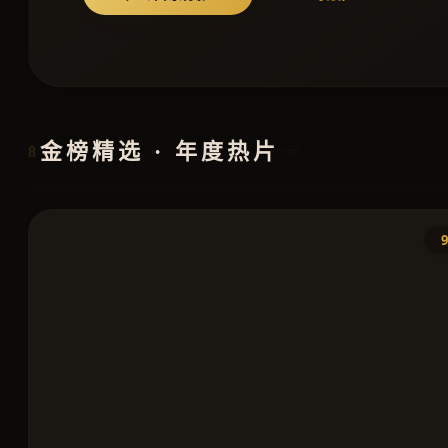
金榜精选 · 年度热片
8
5部
9