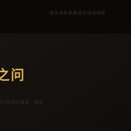
首页
电影
剧集
综艺
动漫
短剧
之问
诺兰的视听盛宴，基里