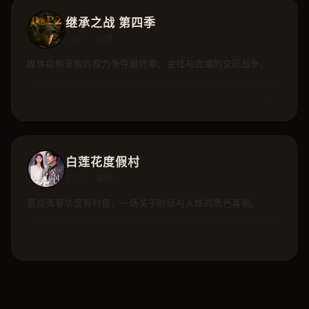
继承之战 第四季
2023 · 剧情
媒体巨鳄家族的权力争夺最终章，金钱与血缘的交织战争。
⭐ 9.7
剧情
白莲花度假村
2022 · 喜剧
夏威夷奢华度假村里，一场关于阶级与人性的黑色喜剧。
⭐ 9.3
喜剧