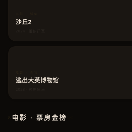
电影 · 科幻
沙丘2
2024 · 维伦纽瓦
短剧 · 奇幻
逃出大英博物馆
2023 · 短剧黑马
电影 · 票房金榜
8
8部