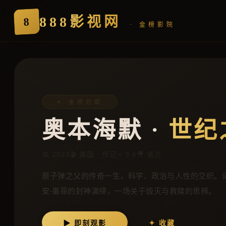
888影视网
8
· 金榜影院
✦ 金榜巨献
奥本海默 ·
世纪
📅 2023
🎬 美国 · 传记
⭐ 9.6
🎥 诺兰
原子弹之父的传奇一生，科学、政治与人性的交织。
安·墨菲的封神演绎，一场关于毁灭与救赎的思辨。
▶ 即刻观影
✦ 收藏