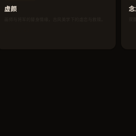
虚颜
念
画师与将军的替身情缘，古风美学下的虐恋与救赎。
双
📅 2022
⭐ 8.8
📅 