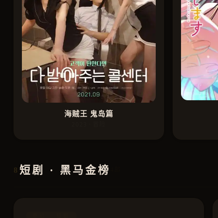
海贼王 鬼岛篇
2023 · 冒险
短剧 · 黑马金榜
8
4部
奇幻 · 短剧