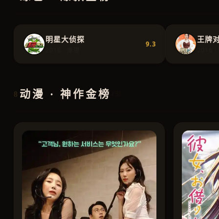
明星大侦探
王牌
9.3
2016 · 推理
2016 
动漫 · 神作金榜
8
4部