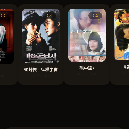
9.0
9.4
9.2
哥斯
碟中谍7
蜘蛛侠：纵横宇宙
20
2023 · 动作
2023 · 动画
 喜剧