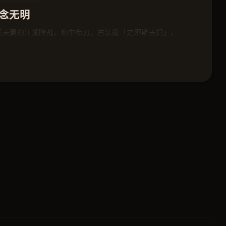
念无明
面夫妻的江湖暗战，糖中带刀，古装版「史密斯夫妇」。
2022
⭐ 8.7