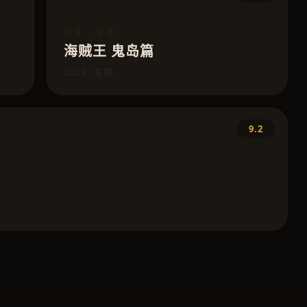
动漫 · 冒险
海贼王 鬼岛篇
2023 · 东映
9.2