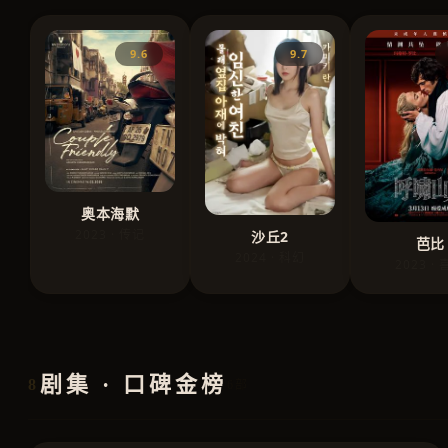
9.6
9.7
奥本海默
2023 · 传记
沙丘2
芭比
2024 · 科幻
2023 ·
剧集 · 口碑金榜
8
6部