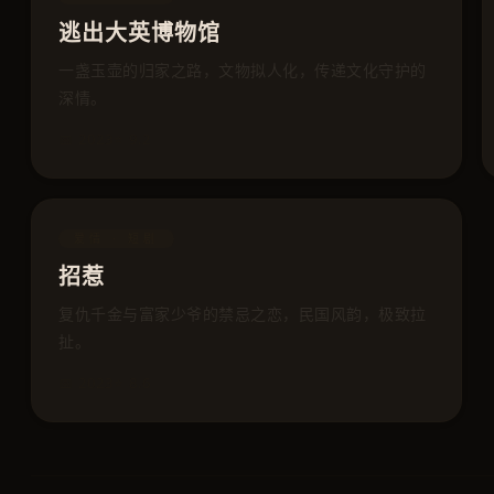
逃出大英博物馆
一盏玉壶的归家之路，文物拟人化，传递文化守护的
深情。
📅 2023
⭐ 9.2
爱情 · 短剧
招惹
复仇千金与富家少爷的禁忌之恋，民国风韵，极致拉
扯。
📅 2023
⭐ 8.6